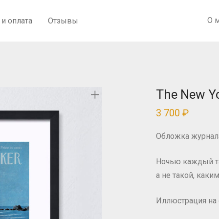
О 
 и оплата
Отзывы
The New Yo
3 700
₽
Обложка журнала
Ночью каждый та
а не такой, каким
Иллюстрация на 