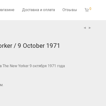
0
магазине
Доставка и оплата
Отзывы
rker / 9 October 1971
льная
екущая
ена:
0 ₽.
The New Yorker 9 октября 1971 года
м.