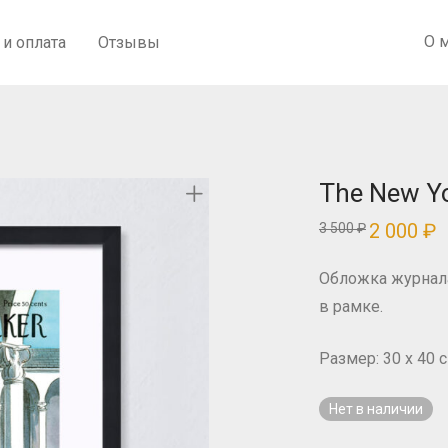
О 
 и оплата
Отзывы
The New Yo
Первонача
2 000
₽
Т
3 500
₽
цена
ц
составляла
2
3
00
Обложка журнала 
500 ₽.
в рамке.
Размер: 30 x 40 с
Нет в наличии