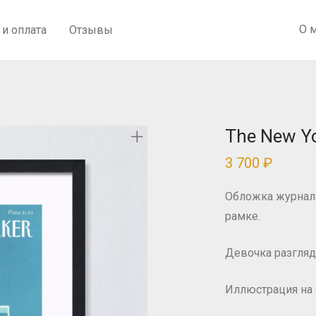
О 
 и оплата
Отзывы
The New Yo
3 700
₽
Обложка журнала 
рамке.
Девочка разгля
Иллюстрация на о