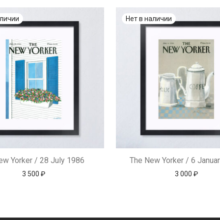
ew Yorker / 28 July 1986
The New Yorker / 6 Janua
3 500
₽
3 000
₽